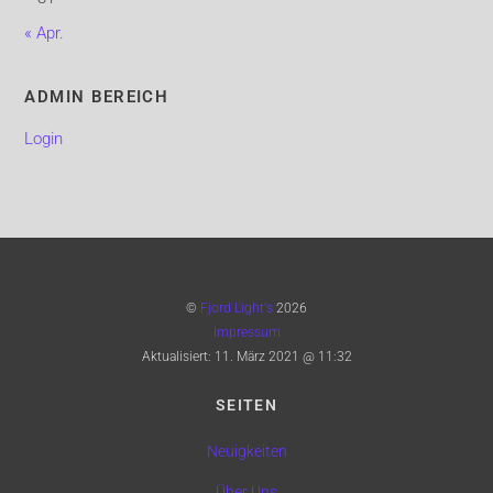
« Apr.
ADMIN BEREICH
Login
©
Fjord Light's
2026
Impressum
Aktualisiert:
11. März 2021 @ 11:32
SEITEN
Neuigkeiten
Über Uns