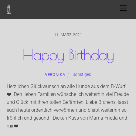
Skip
Men
to
content
11. MÄRZ 2021
Happy Birthday
Sonstiges
VERONIKA
Herzlichen Glückwunsch an alle Hunde aus dem B-Wurf
❤️. Den lieben Familien wünsche ich weiterhin viel Freude
und Glück mit ihren tollen Gefährten. Liebe B-chens, lasst
euch heute ordentlich verwöhnen und bleibt weiterhin so
fröhlich und gesund ! Dicken Kuss von Mama Frieda und
mir❤️