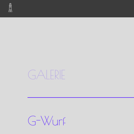
Skip
to
content
GALERIE
G-Wurf