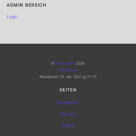
ADMIN BEREICH
Login
©
Fjord Light's
2026
Impressum
Aktualisiert:
13. Jan. 2021 @ 21:15
SEITEN
Neuigkeiten
Über Uns
Welpen