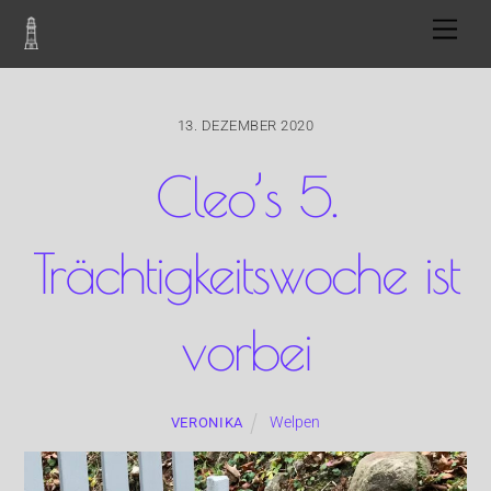
Skip
Men
to
content
13. DEZEMBER 2020
Cleo’s 5.
Trächtigkeitswoche ist
vorbei
Welpen
VERONIKA