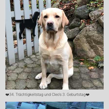
❤️34. Trächtigkeitstag und Cleo‘s 3. Geburtstag❤️