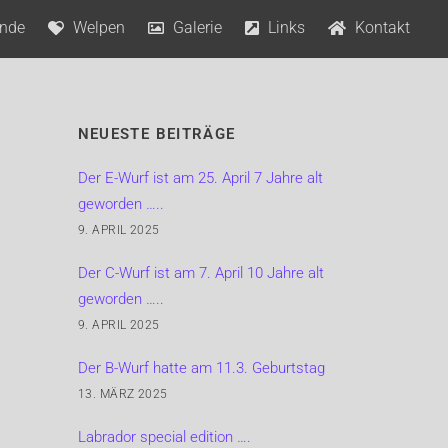
nde
Welpen
Galerie
Links
Kontakt
♀Lorraine’s Unforgettable Cosmae Calla
♂A’Master Tomfoolery Mighty Labs
♂Greenstone‘s Journey to my Heart
♀Dolphingham Diamante Giallo
♂Rusmairas Habanera for Happy Kiss
♀Fairywood’s Olympic Barbara
♀Lorraine’s Unforgettable Cosmae Calla
♀Lorraine’s Unforgettable Cosmae Calla
♂A’Master Tomfoolery Mighty Labs
♀Lorraine’s Unforgettable Cosmae Calla
♂Waterline’s Pineapple Express
♂Greenstone’s Journey To My Heart
♂Faithful Connection Impossible Dream
♀Bradston’s Kiss and Tell – „Cleo“
♂Swissking Admirals Beach Boy
♂Ricky Martin Ambasadorius – „Marty“
NEUESTE BEITRÄGE
Der E-Wurf ist am 25. April 7 Jahre alt
geworden …..
9. APRIL 2025
Der C-Wurf ist am 7. April 10 Jahre alt
geworden …..
9. APRIL 2025
Der B-Wurf hatte am 11.3. Geburtstag
13. MÄRZ 2025
Labrador special edition ….