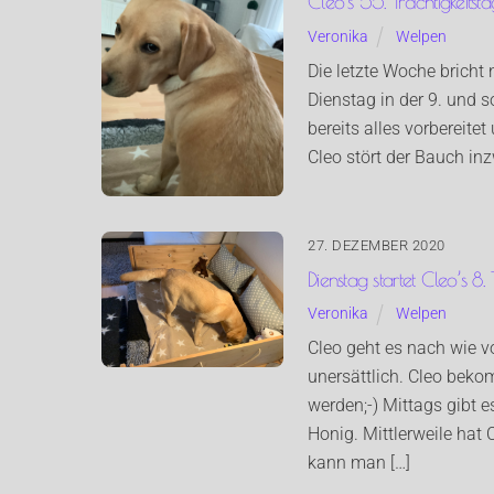
Cleo’s 55. Trächtigkeitsta
Veronika
Welpen
Die letzte Woche bricht 
Dienstag in der 9. und s
bereits alles vorbereite
Cleo stört der Bauch in
27. DEZEMBER 2020
Dienstag startet Cleo’s 8.
Veronika
Welpen
Cleo geht es nach wie v
unersättlich. Cleo bekomm
werden;-) Mittags gibt 
Honig. Mittlerweile ha
kann man […]