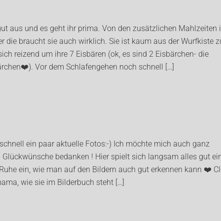
gut aus und es geht ihr prima. Von den zusätzlichen Mahlzeiten i
ber die braucht sie auch wirklich. Sie ist kaum aus der Wurfkiste z
h reizend um ihre 7 Eisbären (ok, es sind 2 Eisbärchen- die
rchen❤️). Vor dem Schlafengehen noch schnell […]
hnell ein paar aktuelle Fotos:-) Ich möchte mich auch ganz
ben Glückwünsche bedanken ! Hier spielt sich langsam alles gut ei
 Ruhe ein, wie man auf den Bildern auch gut erkennen kann ❤️ C
ama, wie sie im Bilderbuch steht […]