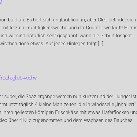
g
nun bald an. Es hört sich unglaublich an, aber Cleo befindet sich
omit letzten Trächtigkeitswoche und der Countdown läuft! Hier i
t und wir sind natürlich sehr gespannt, wann die Geburt losgeht.
zwischen doch etwas. Auf jedes Hinlegen folgt […]
 Trächtigkeitswoche
or super, die Spaziergänge werden nun kürzer und der Hunger ist
t jetzt täglich 4 kleine Mahlzeiten, die in windeseile „inhaliert“
es ihren geliebten körnigen Frischkäse mit etwas Haferflocken un
t Cleo über 4 Kilo zugenommen und dem Wachsen des Bauches