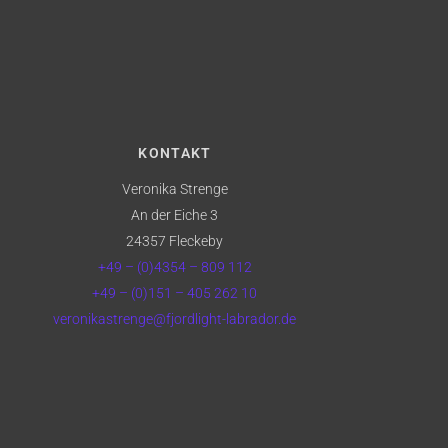
KONTAKT
Veronika Strenge
An der Eiche 3
24357 Fleckeby
+49 – (0)4354 – 809 112
+49 – (0)151 – 405 262 10
veronikastrenge@fjordlight-labrador.de