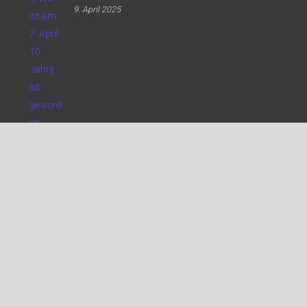
9. April 2025
Der B-Wurf hatte am 11.3. Geburtstag
13. März 2025
Labrador special edition ….