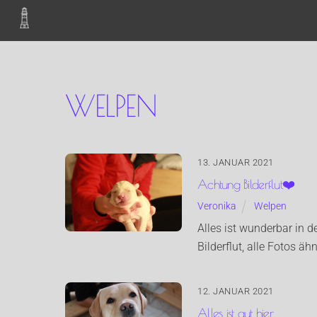
Skip
to
content
WELPEN
13. JANUAR 2021
Achtung Bilderflut❤️
Veronika
Welpen
Alles ist wunderbar in 
Bilderflut, alle Fotos äh
12. JANUAR 2021
Alles ist gut hier…