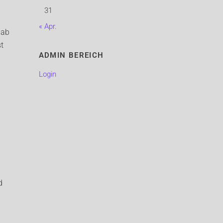
31
« Apr.
 ab
st
ADMIN BEREICH
Login
d