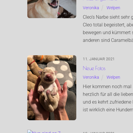
Veronika
Welpen
Cleo’s Narbe sieht sehr 
Cleo total begeistert, a
bewegen und kümmert sic
anderen sind Caramelbä
11. JANUAR 2021
Neue Fotos
Veronika
Welpen
Hier kommen noch mal sc
herzlich für all die lie
und es kehrt zufriedene
ist wirklich eine Hundem