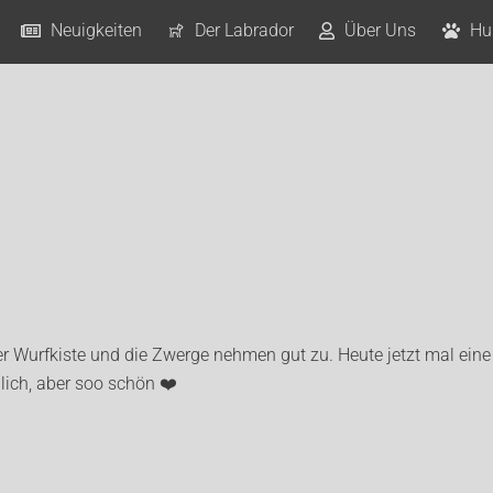
Neuigkeiten
Der Labrador
Über Uns
Hu
der Wurfkiste und die Zwerge nehmen gut zu. Heute jetzt mal eine
nlich, aber soo schön ❤️