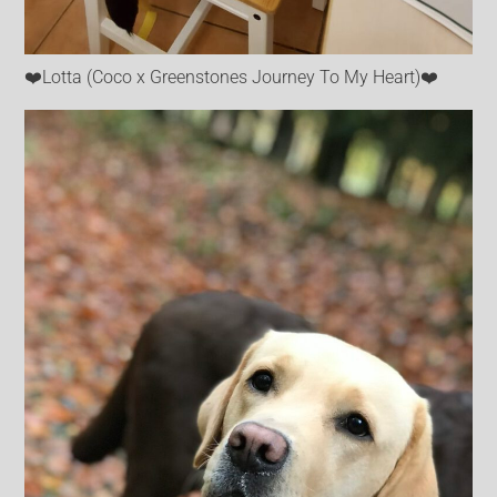
❤️Lotta (Coco x Greenstones Journey To My Heart)❤️