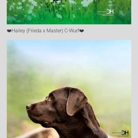
❤️Hailey (Frieda x Master) C-Wurf❤️