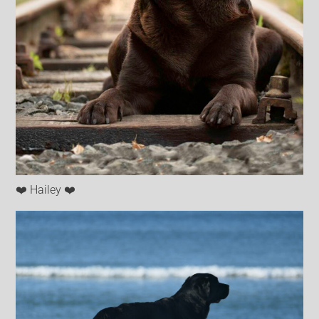
❤️ Hailey ❤️