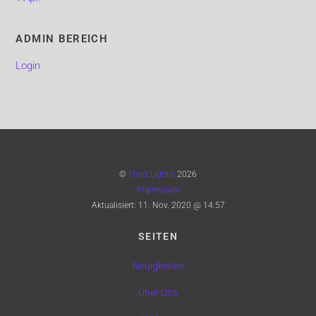
ADMIN BEREICH
Login
©
Fjord Light's
2026
Impressum
Aktualisiert:
11. Nov. 2020 @ 14:57
SEITEN
Neuigkeiten
Über Uns