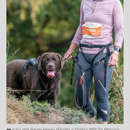
❤️Julia mit ihrem Henry (Frieda x Dolbia Will To Please)