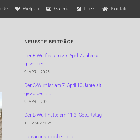
nde
Welpen
Galerie
Links
Kontakt
♀Lorraine’s Unforgettable Cosmae Calla
♂A’Master Tomfoolery Mighty Labs
♂Greenstone‘s Journey to my Heart
♀Dolphingham Diamante Giallo
♂Rusmairas Habanera for Happy Kiss
♀Fairywood’s Olympic Barbara
♀Lorraine’s Unforgettable Cosmae Calla
♀Lorraine’s Unforgettable Cosmae Calla
♂A’Master Tomfoolery Mighty Labs
♀Lorraine’s Unforgettable Cosmae Calla
♂Waterline’s Pineapple Express
♂Greenstone’s Journey To My Heart
♂Faithful Connection Impossible Dream
♀Bradston’s Kiss and Tell – „Cleo“
♂Swissking Admirals Beach Boy
♂Ricky Martin Ambasadorius – „Marty“
NEUESTE BEITRÄGE
Der E-Wurf ist am 25. April 7 Jahre alt
geworden …..
9. APRIL 2025
Der C-Wurf ist am 7. April 10 Jahre alt
geworden …..
9. APRIL 2025
Der B-Wurf hatte am 11.3. Geburtstag
13. MÄRZ 2025
Labrador special edition ….