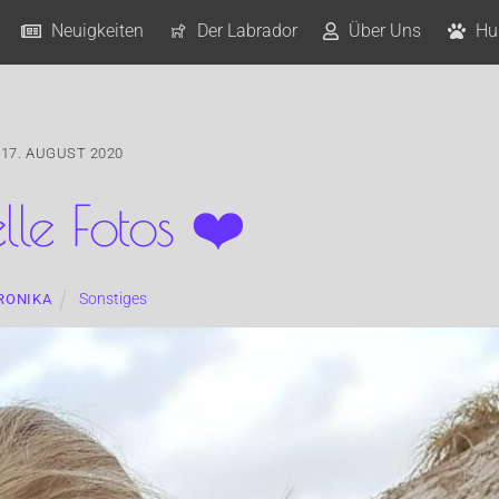
Neuigkeiten
Der Labrador
Über Uns
Hu
17. AUGUST 2020
lle Fotos ❤️
Sonstiges
RONIKA