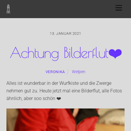
Skip
Men
to
content
13. JANUAR 2021
Achtung Bilderflut❤️
Welpen
VERONIKA
Alles ist wunderbar in der Wurfkiste und die Zwerge
nehmen gut zu. Heute jetzt mal eine Bilderflut, alle Fotos
ähnlich, aber soo schön ❤️