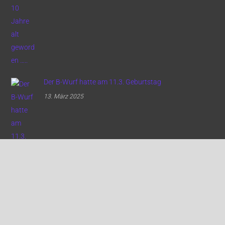
Der B-Wurf hatte am 11.3. Geburtstag
13. März 2025
Back
To
Top
Labrador special edition ….
2. März 2025