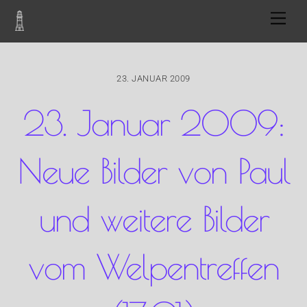
Skip
Men
to
content
23. JANUAR 2009
23. Januar 2009:
Neue Bilder von Paul
und weitere Bilder
vom Welpentreffen