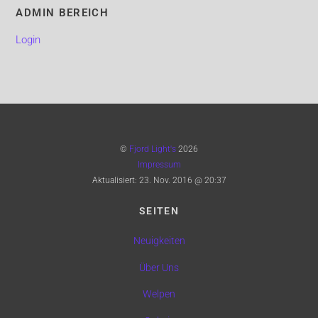
ADMIN BEREICH
Login
©
Fjord Light's
2026
Impressum
Aktualisiert:
23. Nov. 2016 @ 20:37
SEITEN
Neuigkeiten
Über Uns
Welpen