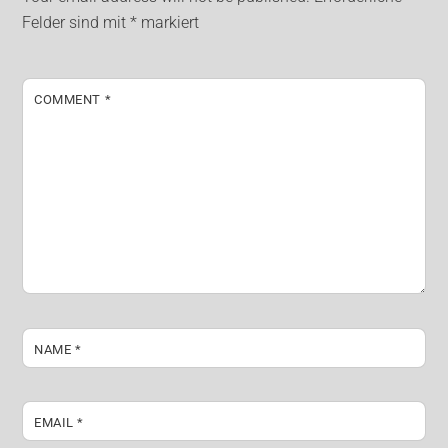
Felder sind mit
*
markiert
COMMENT
*
NAME
*
EMAIL
*