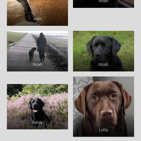
Noah
Balu
Noah
Noah
Balou
Lotta