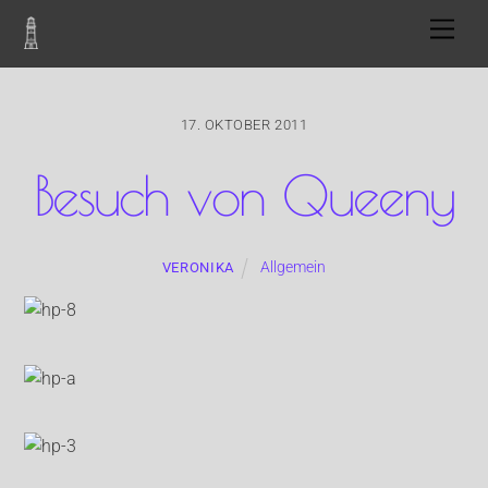
Skip
Men
to
content
17. OKTOBER 2011
Besuch von Queeny
Allgemein
VERONIKA