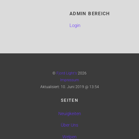
ADMIN BEREICH
Login
©
Fjord Light's
2026
Impressum
Aktualisiert:
10. Juni 2019 @ 13:54
SEITEN
Neuigkeiten
Über Uns
Welpen