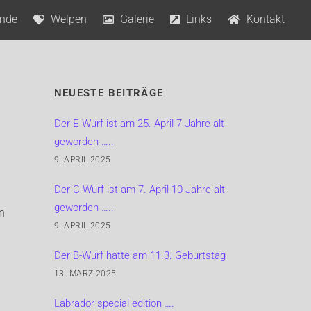
nde
Welpen
Galerie
Links
Kontakt
♀Lorraine’s Unforgettable Cosmae Calla
♂A’Master Tomfoolery Mighty Labs
♂Greenstone‘s Journey to my Heart
♀Dolphingham Diamante Giallo
♂Rusmairas Habanera for Happy Kiss
♀Fairywood’s Olympic Barbara
♀Lorraine’s Unforgettable Cosmae Calla
♀Lorraine’s Unforgettable Cosmae Calla
♂A’Master Tomfoolery Mighty Labs
♀Lorraine’s Unforgettable Cosmae Calla
♂Waterline’s Pineapple Express
♂Greenstone’s Journey To My Heart
♂Faithful Connection Impossible Dream
♀Bradston’s Kiss and Tell – „Cleo“
♂Swissking Admirals Beach Boy
♂Ricky Martin Ambasadorius – „Marty“
NEUESTE BEITRÄGE
Der E-Wurf ist am 25. April 7 Jahre alt
geworden …..
9. APRIL 2025
Der C-Wurf ist am 7. April 10 Jahre alt
geworden …..
n
9. APRIL 2025
Der B-Wurf hatte am 11.3. Geburtstag
13. MÄRZ 2025
Labrador special edition ….