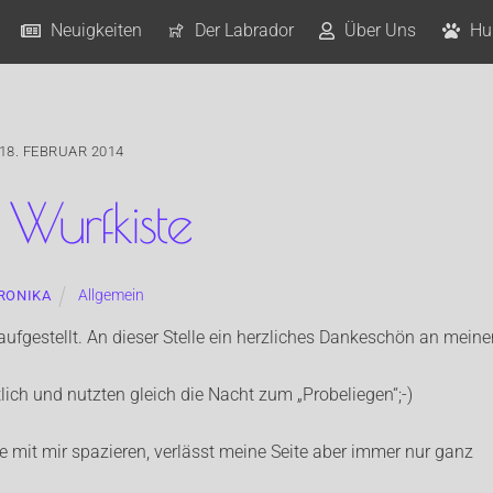
Neuigkeiten
Der Labrador
Über Uns
Hu
18. FEBRUAR 2014
 Wurfkiste
Allgemein
RONIKA
fgestellt. An dieser Stelle ein herzliches Dankeschön an meine
ch und nutzten gleich die Nacht zum „Probeliegen“;-)
 mit mir spazieren, verlässt meine Seite aber immer nur ganz