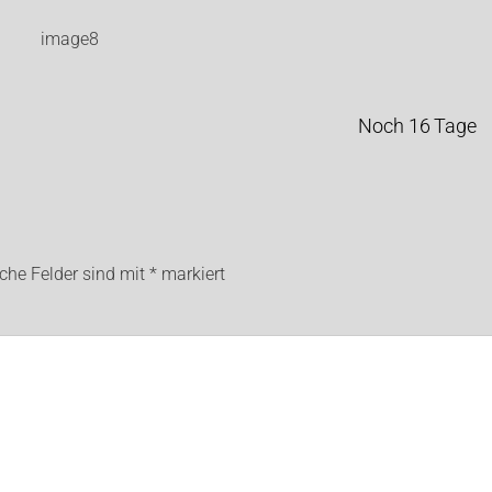
Noch 16 Tage
iche Felder sind mit
*
markiert