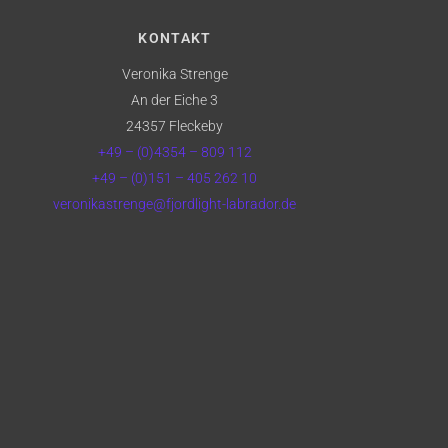
KONTAKT
Veronika Strenge
An der Eiche 3
24357 Fleckeby
+49 – (0)4354 – 809 112
+49 – (0)151 – 405 262 10
veronikastrenge@fjordlight-labrador.de
Back