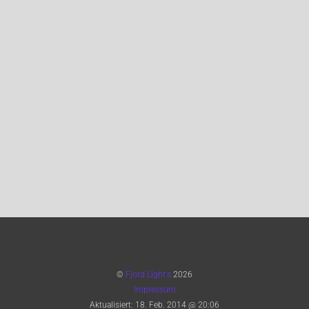
©
Fjord Light's
2026
Impressum
Aktualisiert:
18. Feb. 2014 @ 20:06